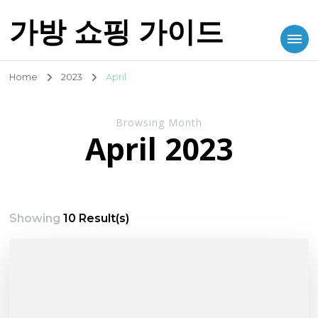
가방 쇼핑 가이드
Home
2023
April
Browsing Month
April 2023
Showing
10 Result(s)