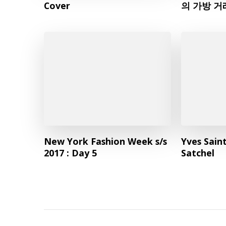
Cover
의 가방 거
New York Fashion Week s/s
Yves Sain
2017 : Day 5
Satchel