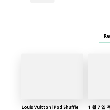
Re
Louis Vuitton iPod Shuffle
1 월 7 일