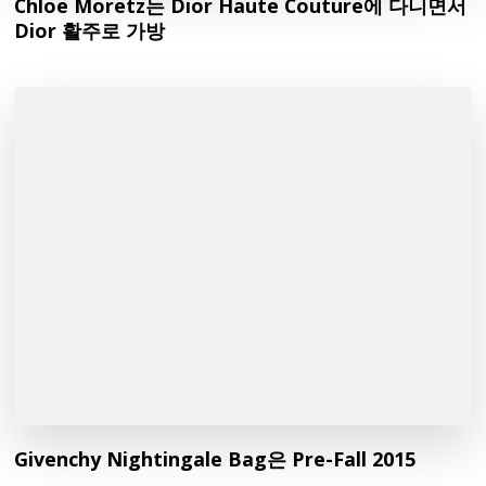
Chloe Moretz는 Dior Haute Couture에 다니면서
Dior 활주로 가방
Givenchy Nightingale Bag은 Pre-Fall 2015